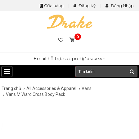
Cửa hàng
Đăng Ký
Đăng Nhập
0
Email hỗ trợ: support@drake.vn
Trang chủ
All Accessories & Apparel
Vans
Vans M Ward Cross Body Pack