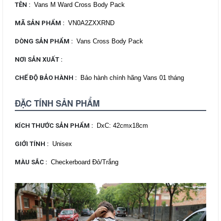
TÊN
:
Vans M Ward Cross Body Pack
MÃ SẢN PHẨM
:
VN0A2ZXXRND
DÒNG SẢN PHẨM
:
Vans Cross Body Pack
NƠI SẢN XUẤT
:
CHẾ ĐỘ BẢO HÀNH
:
Bảo hành chính hãng Vans 01 tháng
ĐẶC TÍNH SẢN PHẨM
KÍCH THƯỚC SẢN PHẨM
:
DxC: 42cmx18cm
GIỚI TÍNH
:
Unisex
MÀU SẮC
:
Checkerboard Đỏ/Trắng