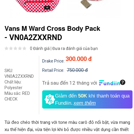
Vans M Ward Cross Body Pack
- VN0A2ZXXRND
0 Đánh giá
|
Đưa ra đánh giá của bạn
300.000 đ
Drake Price:
750.000 đ
Retail Price:
SKU:
VN0A2ZXXRND
Chất liệu:
Trả sau đến 12 tháng với
Polyester
Màu sắc:
RED
Giảm đến
50K
khi thanh toán qua
CHECK
Fundiin.
xem thêm
Túi đeo chéo thời trang với tone màu carô đỏ nổi bật, vừa mang
xu thế hiện đại, vừa tiện lợi khi bỏ được nhiều vật dụng cần thiết