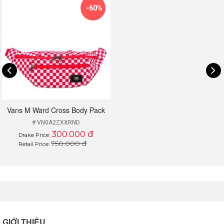
sử dụng.
-60%
Cam kết bán balo chính hãng chất lượng cao, khách hàng
sẽ luôn an tâm với chất lượng của những chiếc balo tại
Drake VN cùng với giá ưu đãi tốt. Bạn còn chờ gì nữa
mà không nhanh chân đến các cửa hàng thuộc Hệ thống
Drake VN để chọn cho mình những chiếc ba lô xinh đẹp
thật ưng ý.
Vans M Ward Cross Body Pack
# VN0A2ZXXRND
300.000 đ
Drake Price:
750.000 đ
Retail Price:
GIỚI THIỆU