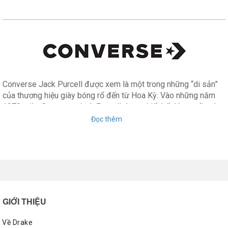
Converse Jack Purcell được xem là một trong những “di sản”
của thương hiệu giày bóng rổ đến từ Hoa Kỳ. Vào những năm
1970, giày Converse Jack Purcell được thiết kế độc quyền cho
bộ môn cầu lông, và đặc biệt hơn là chúng được các nhà thiết
Đọc thêm
kế sáng tạo nên từ dòng giày Chuck Taylor All Star cổ thấp thân
thuộc.
GIỚI THIỆU
Về Drake