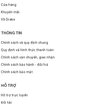
Cửa hàng
Khuyến mãi
Về Drake
THÔNG TIN
Chính sách và quy định chung
Quy định và hình thức thanh toán
Sở dĩ dòng giày này có tên là Jack Purcell là do chúng được
đặt theo tên của một vận động viên cầu lông tài năng người
Chính sách vận chuyển, giao nhận
Canada, ông đã từng giành chức vô địch thế giới vào năm
1933.
Chính sách bảo hành - đổi/trả
Chính sách bảo mật
HỖ TRỢ
Hỗ trợ trực tuyến
Đối tác