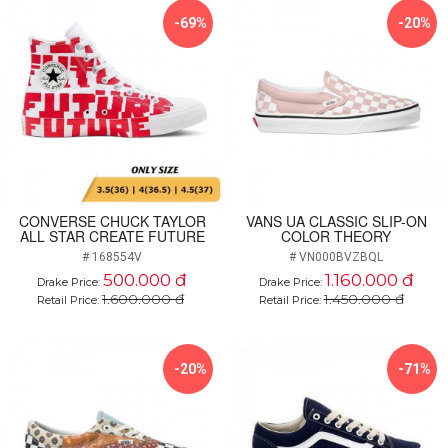
-69%
-20%
CONVERSE CHUCK TAYLOR
VANS UA CLASSIC SLIP-ON
ALL STAR CREATE FUTURE
COLOR THEORY
# 168554V
# VN000BVZBQL
500.000 đ
1.160.000 đ
Drake Price:
Drake Price:
1.600.000 đ
1.450.000 đ
Retail Price:
Retail Price:
-20%
-71%