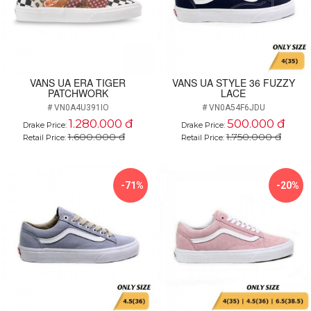
VANS UA ERA TIGER
VANS UA STYLE 36 FUZZY
PATCHWORK
LACE
# VN0A4U391IO
# VN0A54F6JDU
1.280.000 đ
500.000 đ
Drake Price:
Drake Price:
1.600.000 đ
1.750.000 đ
Retail Price:
Retail Price:
-71%
-20%