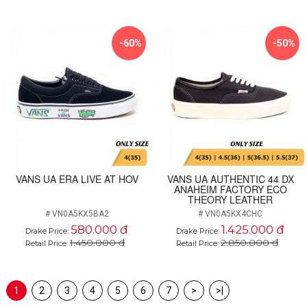
-60%
-50%
VANS UA ERA LIVE AT HOV
VANS UA AUTHENTIC 44 DX
ANAHEIM FACTORY ECO
THEORY LEATHER
# VN0A5KX5BA2
# VN0A5KX4CHC
580.000 đ
1.425.000 đ
Drake Price:
Drake Price:
1.450.000 đ
2.850.000 đ
Retail Price:
Retail Price:
1
2
3
4
5
6
7
>
>|