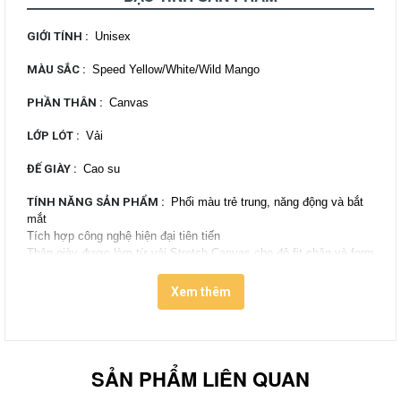
GIỚI TÍNH
:
Unisex
MÀU SẮC
:
Speed Yellow/White/Wild Mango
PHẦN THÂN
:
Canvas
LỚP LÓT
:
Vải
ĐẾ GIÀY
:
Cao su
TÍNH NĂNG SẢN PHẨM
:
Phối màu trẻ trung, năng động và bắt
mắt
Tích hợp công nghệ hiện đại tiên tiến
Thân giày được làm từ vải Stretch Canvas cho độ fit chân và form
cực chuẩn
Lớp CX Foam Phylon ở đế giữa giúp hỗ trợ và tối ưu hóa chuyển
Xem thêm
động
Đế ngoài cao su được thiết kế linh hoạt và bền chắc
Tape cao su bao quanh đế giày được làm trong suốt
Mặt đế vân kim cương đặc trưng giúp tạo độ bám, hạn chế trơn
SẢN PHẨM LIÊN QUAN
trượt