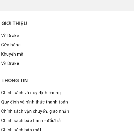
ở đây đó chính là loại vải Stretch Canvas co dãn tốt,
một loại cải tiến mới trong chất liệu để có thể ôm sát
bàn thân hơn và giúp bạn mang tháo dễ dàng hơn. Thật
GIỚI THIỆU
tiện lợi cho những buổi sáng chẳng may dậy muộn vì
không còn phải loay hoay với đôi giày trên chân nữa mà
Về Drake
có thể mang vào một cách nhanh chóng và thuận lợi, để
Cửa hàng
bạn có thể kịp thời đến trường, đến công ty mà không lo
Khuyến mãi
trễ giờ. Loại chất liệu mới này cũng giúp form giày trông
chuẩn hơn và nhìn bề ngoài có vẻ đẹp mắt hơn hẳn.
Về Drake
THÔNG TIN
Chính sách và quy định chung
Quy định và hình thức thanh toán
Chính sách vận chuyển, giao nhận
Chính sách bảo hành - đổi/trả
Chính sách bảo mật