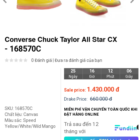
Converse Chuck Taylor All Star CX
- 168570C
0 Đánh giá
|
Đưa ra đánh giá của bạn
25
16
12
05
Ngày
Giờ
Phút
Giây
1.430.000 đ
Sale price:
660.000 đ
Drake Price:
SKU:
168570C
MIỄN PHÍ VẬN CHUYỂN TOÀN QUỐC KHI
Chất liệu:
Canvas
ĐẶT HÀNG ONLINE
Màu sắc:
Speed
Trả sau đến 12
Yellow/White/Wild Mango
tháng với