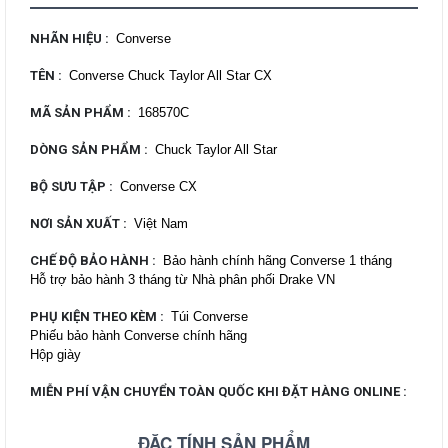
NHÃN HIỆU
:
Converse
TÊN
:
Converse Chuck Taylor All Star CX
MÃ SẢN PHẨM
:
168570C
DÒNG SẢN PHẨM
:
Chuck Taylor All Star
BỘ SƯU TẬP
:
Converse CX
NƠI SẢN XUẤT
:
Việt Nam
CHẾ ĐỘ BẢO HÀNH
:
Bảo hành chính hãng Converse 1 tháng
Hỗ trợ bảo hành 3 tháng từ Nhà phân phối Drake VN
PHỤ KIỆN THEO KÈM
:
Túi Converse
Phiếu bảo hành Converse chính hãng
Hộp giày
MIỄN PHÍ VẬN CHUYỂN TOÀN QUỐC KHI ĐẶT HÀNG ONLINE
:
ĐẶC TÍNH SẢN PHẨM