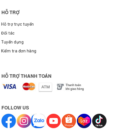
HỖ TRỢ
Hỗ trợ trực tuyến
Đối tác
Tuyển dụng
Kiểm tra đơn hàng
Nguồn ảnh: sưu tầm
Đôi giày với màu sắc trắng ngà nhẹ vô cùng bắt mắt và
tinh tế, điểm thêm một chiếc patch logo màu trắng toàn
HỖ TRỢ THANH TOÁN
bộ, các chi tiết nổi bật thông thường đều được hạ sắc
độ để trở nên hòa hợp hơn với tổng thể. Điểm nhấn rõ
nét có thể thấy được là ngôi sao ở giữa được dập nổi
một cách đầy mới mẻ. Phía sau gót giày có một chiếc
FOLLOW US
tape giúp bạn dễ dàng và tiện lợi hơn khi mang tháo, bên
cạnh đó trên chiếc tape có trang trí một đường màu
Wild Mango đầy phong cách và bắt mắt. Dây giày dạng
tròn đồng màu với upper cũng giúp tổng thể hài hòa hơn.