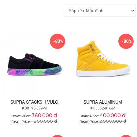
-80%
-80%
SUPRA STACKS II VULC
SUPRA ALUMINUM
# 08193-069-M
# 05662-816-M
360.000 đ
400.000 đ
Drake Price:
Drake Price:
1.800.000 đ
2.000.000 đ
Retail Price:
Retail Price: