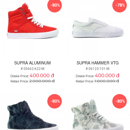
-80%
-78%
SUPRA ALUMINUM
SUPRA HAMMER VTG
# 05662-622-M
# 06123-101-M
400.000 đ
400.000 đ
Drake Price:
Drake Price:
2.000.000 đ
1.800.000 đ
Retail Price:
Retail Price:
-80%
-80%