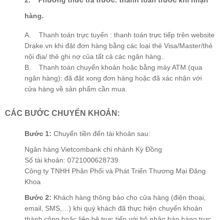
2. Phương thức trả trước: thanh toán trước khi nhận
hàng.
A. Thanh toán trực tuyến : thanh toán trực tiếp trên website
Drạke.vn khi đặt đơn hàng bằng các loại thẻ Visa/Master/thẻ
nội địa/ thẻ ghi nợ của tất cả các ngân hàng..
B. Thanh toán chuyển khoản hoặc bằng máy ATM (qua
ngân hàng): đã đặt xong đơn hàng hoặc đã xác nhận với
cửa hàng về sản phẩm cần mua.
CÁC BƯỚC CHUYỂN KHOẢN:
Bước 1:
Chuyển tiền đến tài khoản sau:
Ngân hàng Vietcombank chi nhánh Kỳ Đồng
Số tài khoản: 0721000628739
Công ty TNHH Phân Phối và Phát Triển Thương Mại Đăng
Khoa
Bước 2:
Khách hàng thông báo cho cửa hàng (điện thoại,
email, SMS,…) khi quý khách đã thực hiện chuyển khoản
thành công hoặc liên hệ trực tiếp với bộ phận bán hàng trực