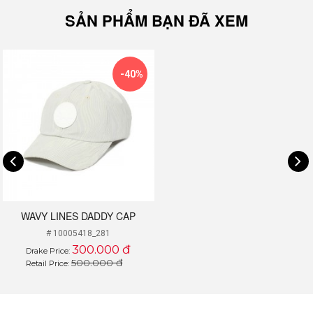
SẢN PHẨM BẠN ĐÃ XEM
-40%
WAVY LINES DADDY CAP
# 10005418_281
300.000 đ
Drake Price:
500.000 đ
Retail Price: