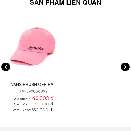
SẢN PHẨM LIÊN QUAN
VANS BRUSH OFF HAT
# VN0A3UQOUV6
440.000 đ
Sale price:
330.000 đ
Drake Price:
550.000 đ
Retail Price: