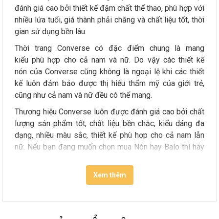
đánh giá cao bởi thiết kế đậm chất thể thao, phù hợp với
nhiều lứa tuổi, giá thành phải chăng và chất liệu tốt, thời
gian sử dụng bền lâu.
Thời trang Converse có đặc điểm chung là mang
kiểu phù hợp cho cả nam và nữ. Do vậy các thiết kế
nón của Converse cũng không là ngoại lệ khi các thiết
kế luôn đảm bảo được thị hiếu thẩm mỹ của giới trẻ,
cũng như cả nam và nữ đều có thể mang.
Thương hiệu Converse luôn được đánh giá cao bởi chất
lượng sản phẩm tốt, chất liệu bền chắc, kiểu dáng đa
dạng, nhiều màu sắc, thiết kế phù hợp cho cả nam lẫn
nữ. Nếu bạn đang muốn chọn mua Nón hay Balo thì hãy
ghé ngay chi nhánh gần bạn nhất của Hệ thống Drake
VN và chọn ngay một chiếc Nón ưng ý nhất dể sử dụng
Xem thêm
nhé, với đầy đủ mẫu mã đa dạng, chắc chắn bạn sẽ
không chỉ muốn mua 1 chiếc Nón tại Hệ thống Drake VN
đâu nhé !