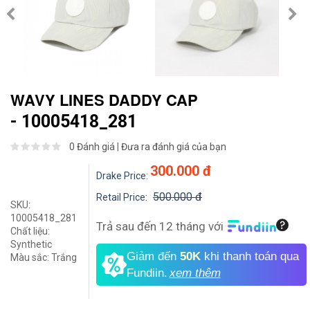
WAVY LINES DADDY CAP
- 10005418_281
0 Đánh giá
|
Đưa ra đánh giá của bạn
300.000 đ
Drake Price:
500.000 đ
Retail Price:
SKU:
10005418_281
Trả sau đến 12 tháng với
Chất liệu:
Synthetic
Giảm đến
50K
khi thanh toán qua
Màu sắc:
Trắng
Fundiin.
xem thêm