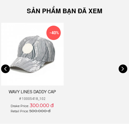
SẢN PHẨM BẠN ĐÃ XEM
-40%
WAVY LINES DADDY CAP
# 10005418_102
300.000 đ
Drake Price:
500.000 đ
Retail Price: