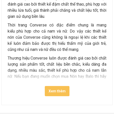
đánh giá cao bởi thiết kế đậm chất thể thao, phù hợp với
nhiều lứa tuổi, giá thành phải chăng và chất liệu tốt, thời
gian sử dụng bền lâu.
Thời trang Converse có đặc điểm chung là mang
kiểu phù hợp cho cả nam và nữ. Do vậy các thiết kế
nón của Converse cũng không là ngoại lệ khi các thiết
kế luôn đảm bảo được thị hiếu thẩm mỹ của giới trẻ,
cũng như cả nam và nữ đều có thể mang.
Thương hiệu Converse luôn được đánh giá cao bởi chất
lượng sản phẩm tốt, chất liệu bền chắc, kiểu dáng đa
dạng, nhiều màu sắc, thiết kế phù hợp cho cả nam lẫn
nữ. Nếu bạn đang muốn chọn mua Nón hay Balo thì hãy
ghé ngay chi nhánh gần bạn nhất của Hệ thống Drake
VN và chọn ngay một chiếc Nón ưng ý nhất dể sử dụng
Xem thêm
nhé, với đầy đủ mẫu mã đa dạng, chắc chắn bạn sẽ
không chỉ muốn mua 1 chiếc Nón tại Hệ thống Drake VN
đâu nhé !