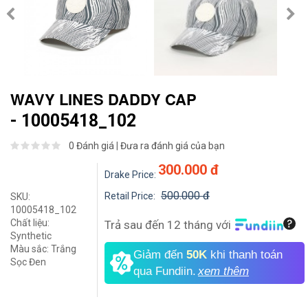
WAVY LINES DADDY CAP
- 10005418_102
0 Đánh giá
|
Đưa ra đánh giá của bạn
300.000 đ
Drake Price:
500.000 đ
Retail Price:
SKU:
10005418_102
Chất liệu:
Trả sau đến 12 tháng với
Synthetic
Màu sắc:
Trắng
Giảm đến
50K
khi thanh toán
Sọc Đen
qua Fundiin.
xem thêm