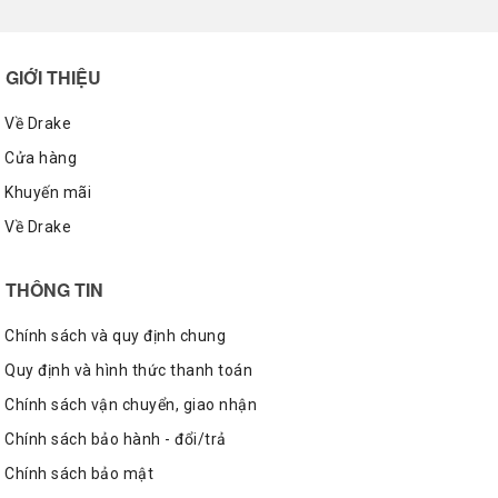
GIỚI THIỆU
Về Drake
Cửa hàng
Khuyến mãi
Về Drake
THÔNG TIN
Chính sách và quy định chung
Quy định và hình thức thanh toán
Chính sách vận chuyển, giao nhận
Chất liệu và phần đế có sự thay đổi rõ nhất
Chính sách bảo hành - đổi/trả
Đệm chân Ortholite ® êm ái giúp giảm khả năng
Chính sách bảo mật
trơn trượt, làm giảm lực ma sát giữa ngón - gót