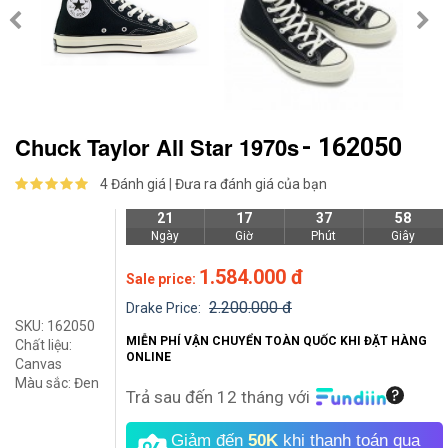
Chuck Taylor All Star 1970s
- 162050
4 Đánh giá
|
Đưa ra đánh giá của bạn
21
17
37
58
Ngày
Giờ
Phút
Giây
1.584.000 đ
Sale price:
2.200.000 đ
Drake Price:
SKU:
162050
MIỄN PHÍ VẬN CHUYỂN TOÀN QUỐC KHI ĐẶT HÀNG
Chất liệu:
ONLINE
Canvas
Màu sắc:
Đen
Trả sau đến 12 tháng với
Giảm đến
50K
khi thanh toán qua