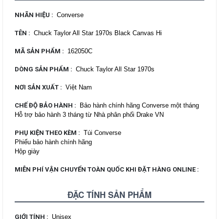
NHÃN HIỆU
:
Converse
TÊN
:
Chuck Taylor All Star 1970s Black Canvas Hi
MÃ SẢN PHẨM
:
162050C
DÒNG SẢN PHẨM
:
Chuck Taylor All Star 1970s
NƠI SẢN XUẤT
:
Việt Nam
CHẾ ĐỘ BẢO HÀNH
:
Bảo hành chính hãng Converse một tháng
Hỗ trợ bảo hành 3 tháng từ Nhà phân phối Drake VN
PHỤ KIỆN THEO KÈM
:
Túi Converse
Phiếu bảo hành chính hãng
Hộp giày
MIỄN PHÍ VẬN CHUYỂN TOÀN QUỐC KHI ĐẶT HÀNG ONLINE
:
ĐẶC TÍNH SẢN PHẨM
GIỚI TÍNH
:
Unisex