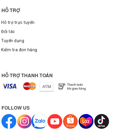
chân với giày.
HỖ TRỢ
Form giày được thiết kế chuẩn hơn với gót giày và
mũi giày ôm sát vào chân nhưng không gây cảm
Hỗ trợ trực tuyến
giác khó chịu cho người mang.
Đối tác
Tuyển dụng
Kiểm tra đơn hàng
HỖ TRỢ THANH TOÁN
FOLLOW US