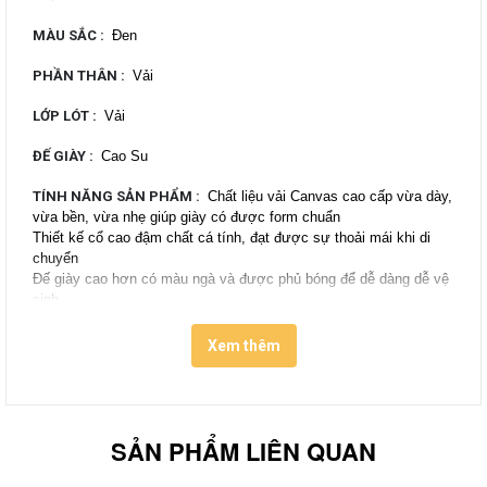
MÀU SẮC
:
Đen
PHẦN THÂN
:
Vải
LỚP LÓT
:
Vải
ĐẾ GIÀY
:
Cao Su
TÍNH NĂNG SẢN PHẨM
:
Chất liệu vải Canvas cao cấp vừa dày,
vừa bền, vừa nhẹ giúp giày có được form chuẩn
Thiết kế cổ cao đậm chất cá tính, đạt được sự thoải mái khi di
chuyển
Đế giày cao hơn có màu ngà và được phủ bóng để dễ dàng dễ vệ
sinh
Đệm chân Ortholite ® giúp bạn đi lại êm ái, nhẹ nhàng
Logo sau gót giày được cách tân chữ trắng nền đen với font chữ
Xem thêm
vintage
Khoen xỏ lỗ giày và khoen bên hông giày được làm từ kim loại
cao cấp chống rỉ sét
Dây giày được thiết kế lại với màu ngà trùng với đế giày có độ
SẢN PHẨM LIÊN QUAN
thanh mảnh