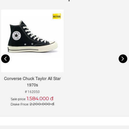
đầu xu hướng
Những điểm cộng trên đôi giày Converse Chuck
Taylor All Star 1970s
Vẫn giữ nguyên thiết kế giày đặc trưng của đế chế
Converse, Chuck Taylor 1970s mang trong mình một
dấu ấn của thời trang cố điển. Với những chi tiết giày
đảm bảo đúng chất vintage, đồng thời tạo được chất
lượng tốt hơn cho người mang. Trong đó, những điểm
mới trên đôi giày Chuck 1970s được các nhà thiết kế
đưa vào mà bạn có thể nhận diện ngay:
Converse Chuck Taylor All Star
Phần đế giày có màu ngà hơn so với các thiết kế
1970s
trước, cao hơn và được phủ một lớp bóng để hạn
# 162050
chế bám bẩn và dễ dàng vệ sinh.
1.584.000 đ
Sale price:
2.200.000 đ
Drake Price:
Lớp vải Canvas phần thân giày được dệt dày hơn,
có lớp lót đệm giúp giày cứng cáp hơn, không còn
tình trạng ọp ẹp sau một thời gian sử dụng như
các mẫu cũ.