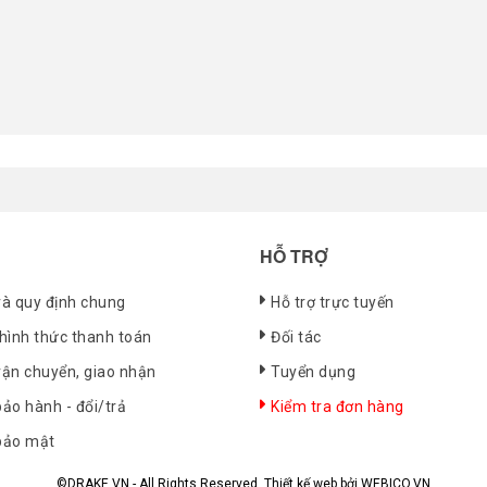
HỖ TRỢ
và quy định chung
Hỗ trợ trực tuyến
 hình thức thanh toán
Đối tác
vận chuyển, giao nhận
Tuyển dụng
ảo hành - đổi/trả
Kiểm tra đơn hàng
bảo mật
©DRAKE VN - All Rights Reserved.
Thiết kế web
bởi WEBICO.VN