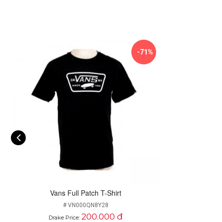
Thời trang Vans có đặc điểm chung là mang kiểu dáng phù 
Những chiếc áo Vans có thiết kế khá đơn giản, với logo
thống Drake VN, các bạn nhanh chóng ghé và chọn cho mì
-71%
Vans Full Patch T-Shirt
# VN000QN8Y28
200.000 đ
Drake Price: