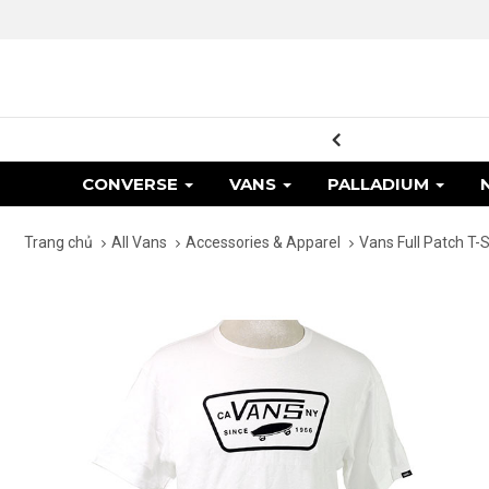
ơng trình khuyến mãi
CONVERSE
VANS
PALLADIUM
Trang chủ
All Vans
Accessories & Apparel
Vans Full Patch T-S