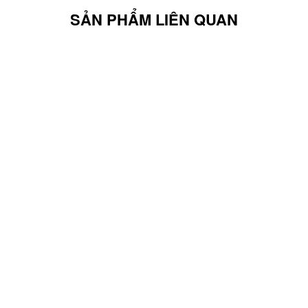
hợp cho cả nam và nữ.Cùng nhiều mẫu mã đa dạng thích hợp với nh
SẢN PHẨM LIÊN QUAN
 Vans đặc trưng bắt mắt. Sử dụng chất liệu 100% vải cotton, mề
nh mẫu áo phù hợp nhất nhé