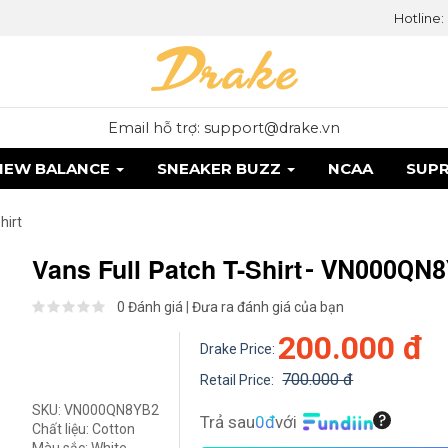
Hotline:
Email hỗ trợ: support@drake.vn
NEW BALANCE
SNEAKER BUZZ
NCAA
SUP
hirt
Vans Full Patch T-Shirt
- VN000QN
0 Đánh giá
|
Đưa ra đánh giá của bạn
200.000 đ
Drake Price:
700.000 đ
Retail Price:
SKU:
VN000QN8YB2
Trả sau
0đ
với
Chất liệu:
Cotton