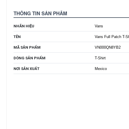
THÔNG TIN SẢN PHẨM
NHÃN HIỆU
Vans
TÊN
Vans Full Patch T-Sh
MÃ SẢN PHẨM
VN000QN8YB2
DÒNG SẢN PHẨM
T-Shirt
NƠI SẢN XUẤT
Mexico