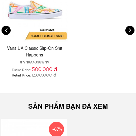
khoác lên hàng ngày, đem đến sự thoải mái và cá tính
chất chơi trong phong cách. Nói đến đây hẳn là bạn đã
cảm thấy quá tò mò, từ cái tên đến diện mạo của những
đôi giày trong BST rồi đúng không nào? Vậy thì hãy
cùng nhìn ngắm phong cách độc và lạ của BST Vans
Shit Happens ngay bây giờ nhé.
Vans UA Classic Slip-On Shit
Happens
# VN0A4U38WN9
500.000 đ
Drake Price:
1.500.000 đ
Retail Price:
SẢN PHẨM BẠN ĐÃ XEM
Nguồn ảnh: sưu tầm
Biến tấu đầy phong cách với cụm từ tiếng lóng “Shit
-67%