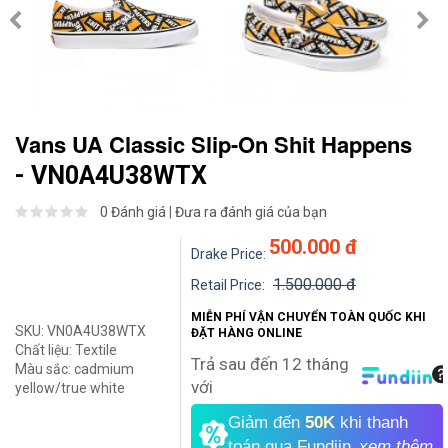
Vans UA Classic Slip-On Shit Happens
- VN0A4U38WTX
0 Đánh giá
|
Đưa ra đánh giá của bạn
500.000 đ
Drake Price:
1.500.000 đ
Retail Price:
MIỄN PHÍ VẬN CHUYỂN TOÀN QUỐC KHI
SKU:
VN0A4U38WTX
ĐẶT HÀNG ONLINE
Chất liệu:
Textile
Trả sau đến 12 tháng
Màu sắc:
cadmium
với
yellow/true white
Giảm đến
50K
khi thanh
toán qua Fundiin.
xem thêm