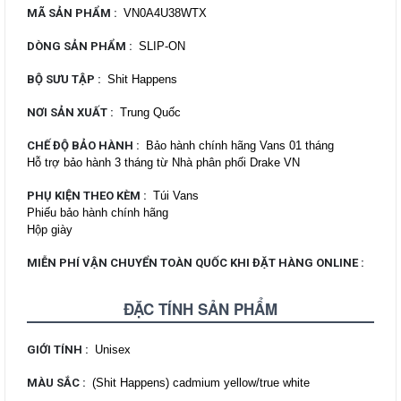
MÃ SẢN PHẨM
:
VN0A4U38WTX
DÒNG SẢN PHẨM
:
SLIP-ON
BỘ SƯU TẬP
:
Shit Happens
NƠI SẢN XUẤT
:
Trung Quốc
CHẾ ĐỘ BẢO HÀNH
:
Bảo hành chính hãng Vans 01 tháng
Hỗ trợ bảo hành 3 tháng từ Nhà phân phối Drake VN
PHỤ KIỆN THEO KÈM
:
Túi Vans
Phiếu bảo hành chính hãng
Hộp giày
MIỄN PHÍ VẬN CHUYỂN TOÀN QUỐC KHI ĐẶT HÀNG ONLINE
:
ĐẶC TÍNH SẢN PHẨM
GIỚI TÍNH
:
Unisex
MÀU SẮC
:
(Shit Happens) cadmium yellow/true white