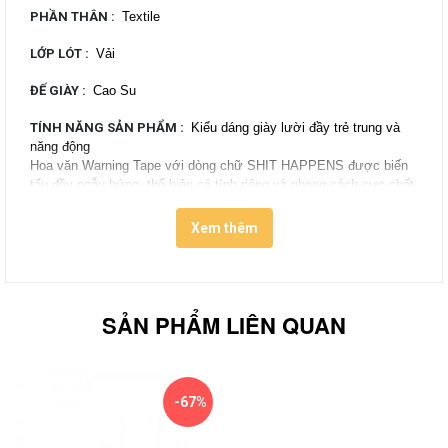
PHẦN THÂN
:
Textile
LỚP LÓT
:
Vải
ĐẾ GIÀY
:
Cao Su
TÍNH NĂNG SẢN PHẨM
:
Kiểu dáng giày lười đầy trẻ trung và
năng động
Hoa văn Warning Tape với dòng chữ SHIT HAPPENS được biến
tấu đầy ngẫu hứng, thể hiện cá tính riêng và phong cách cực chất
Chất vải Canvas được dệt tỉ mỉ tạo nên phần thân giày bền chắc
và êm nhẹ
Xem thêm
Lớp lót được làm từ chất liệu mềm mại
Đế giày cao su dày dặn, bền bỉ
Đệm lót êm ái và thoải mái
Tem nhãn logo phía sau gót giày màu đỏ trắng bắt mắt
SẢN PHẨM LIÊN QUAN
Vans cho ra mắt BST Vans Shit Happens tại thị trường
Việt Nam. BST mang đến một nét thú vị mới mà không
phải hãng giày nào cũng dám thể hiện, phá bỏ đi rào
-67%
cản lề lối của chiếc mặt nạ đứng đắn mà mọi người