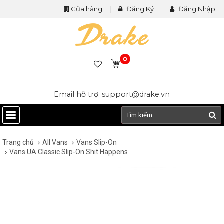
Cửa hàng
Đăng Ký
Đăng Nhập
0
Email hỗ trợ: support@drake.vn
Trang chủ
All Vans
Vans Slip-On
Vans UA Classic Slip-On Shit Happens