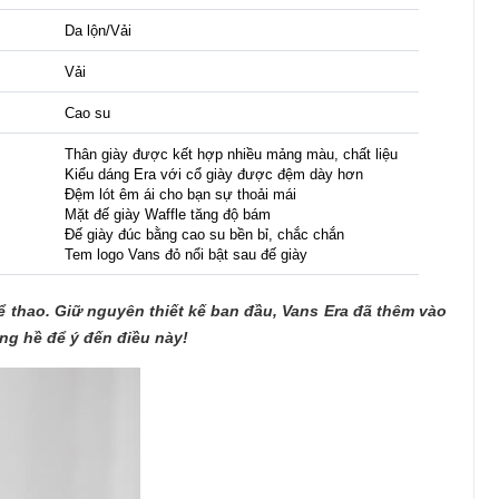
Da lộn/Vải
Vải
Cao su
Thân giày được kết hợp nhiều mảng màu, chất liệu
Kiểu dáng Era với cổ giày được đệm dày hơn
Đệm lót êm ái cho bạn sự thoải mái
Mặt đế giày Waffle tăng độ bám
Đế giày đúc bằng cao su bền bỉ, chắc chắn
Tem logo Vans đỏ nổi bật sau đế giày
ể thao. Giữ nguyên thiết kế ban đầu, Vans Era đã thêm vào
ông hề để ý đến điều này!