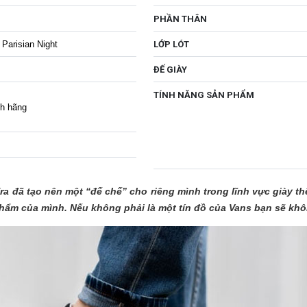
PHẦN THÂN
Parisian Night
LỚP LÓT
ĐẾ GIÀY
TÍNH NĂNG SẢN PHẨM
nh hãng
ra đã tạo nên một “đế chế” cho riêng mình trong lĩnh vực giày th
n phẩm của mình. Nếu không phải là một tín đồ của Vans bạn sẽ kh