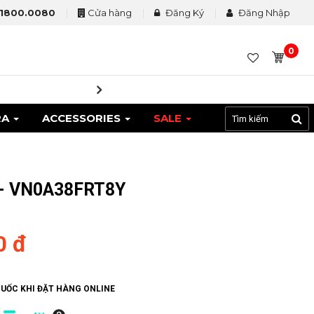
1800.0080
Cửa hàng
Đăng Ký
Đăng Nhập
0
Miễn phí 
RA
ACCESSORIES
SALE
- VN0A38FRT8Y
0 đ
QUỐC KHI ĐẶT HÀNG ONLINE