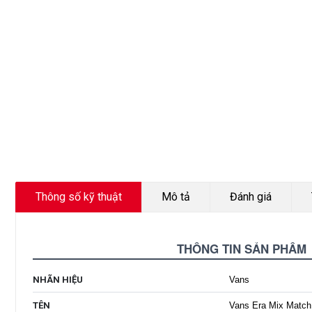
Thông số kỹ thuật
Mô tả
Đánh giá
THÔNG TIN SẢN PHẨM
NHÃN HIỆU
Vans
TÊN
Vans Era Mix Match 