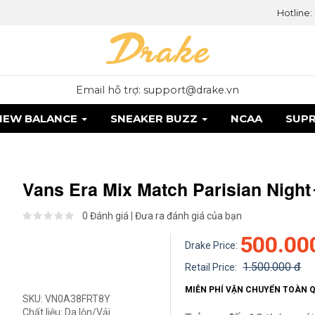
Hotline:
Email hỗ trợ: support@drake.vn
NEW BALANCE
SNEAKER BUZZ
NCAA
SUP
Vans Era Mix Match Parisian Night
0 Đánh giá
|
Đưa ra đánh giá của bạn
500.00
Drake Price:
1.500.000 đ
Retail Price:
MIỄN PHÍ VẬN CHUYỂN TOÀN 
SKU:
VN0A38FRT8Y
Chất liệu:
Da lộn/Vải