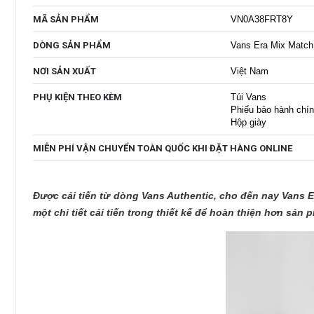
MÃ SẢN PHẨM
VN0A38FRT8Y
DÒNG SẢN PHẨM
Vans Era Mix Match 
NƠI SẢN XUẤT
Việt Nam
PHỤ KIỆN THEO KÈM
Túi Vans
Phiếu bảo hành chí
Hộp giày
MIỄN PHÍ VẬN CHUYỂN TOÀN QUỐC KHI ĐẶT HÀNG ONLINE
Được cải tiến từ dòng Vans Authentic, cho đến nay Vans E
một chi tiết cải tiến trong thiết kế để hoàn thiện hơn sả