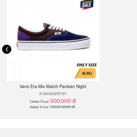
Tiếp thu từ việc đóng góp ý kiến của người dùng đối với Vans
sản phẩm và quyết định cho ra mắt Vans Era vào năm 1975.
Vans Era Mix Match Parisian Night
# VN0A38FRT8Y
500.000 đ
Drake Price:
1.500.000 đ
Retail Price: