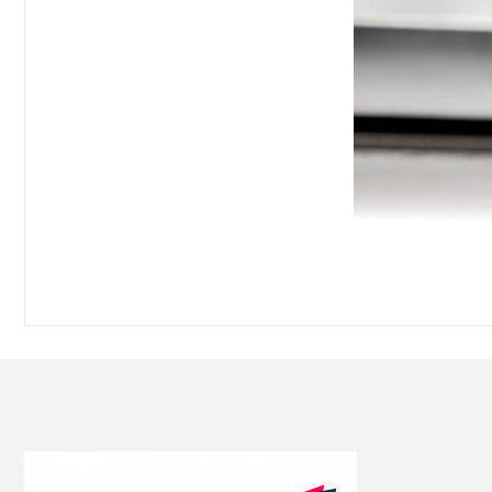
Cải tiến “một điểm” giúp Vans Era có được diện mạo mới