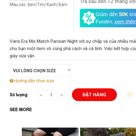
Trả sau đến 12 tháng với
Màu sắc:
Đen/Tím/Xanh/Xám
Giảm đến
50K
kh
Fundiin.
xem thê
Vans Era Mix Match Parisian Night với sự chắp vá của nhiều mả
cho bạn một item vô cùng phá cách và cá tính. Việc kết hợp củ
giày vừa vặn.
Hướng dẫn chọn size
-
+
ĐẶT HÀNG
Số lượng:
SEE MORE