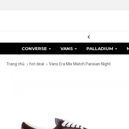
ơng trình khuyến mãi
CONVERSE
VANS
PALLADIUM
Trang chủ
hot deal
Vans Era Mix Match Parisian Night