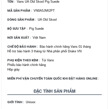
TÊN
:
Vans UA Old Skool Pig Suede
MÃ SẢN PHẨM
:
VN0A5JMI2PT
DÒNG SẢN PHẨM
:
UA Old Skool
BỘ SƯU TẬP
:
Pig Suede
NƠI SẢN XUẤT
:
Việt Nam
CHẾ ĐỘ BẢO HÀNH
:
Bảo hành chính hãng Vans 01 tháng
Hỗ trợ bảo hành 3 tháng từ Nhà phân phối Drake VN
PHỤ KIỆN THEO KÈM
:
Túi Vans
Phiếu bảo hành chính hãng
Hộp giày
MIỄN PHÍ VẬN CHUYỂN TOÀN QUỐC KHI ĐẶT HÀNG ONLINE
:
ĐẶC TÍNH SẢN PHẨM
GIỚI TÍNH
:
Unisex