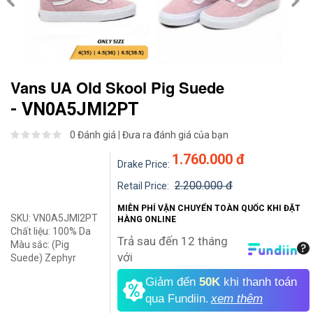
Vans UA Old Skool Pig Suede
- VN0A5JMI2PT
0 Đánh giá
|
Đưa ra đánh giá của bạn
1.760.000 đ
Drake Price:
2.200.000 đ
Retail Price:
MIỄN PHÍ VẬN CHUYỂN TOÀN QUỐC KHI ĐẶT
SKU:
VN0A5JMI2PT
HÀNG ONLINE
Chất liệu:
100% Da
Trả sau đến 12 tháng
Màu sắc:
(Pig
với
Suede) Zephyr
Giảm đến
50K
khi thanh toán
qua Fundiin.
xem thêm