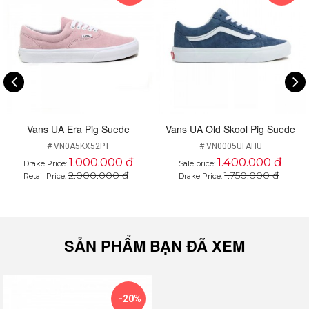
Không còn mong chờ gì nữa, BST Vans Pig Suede đã
chính thức được Vans trình làng với những chức năng
hỗ trợ người dùng hết sức độc đáo, tính năng chống
thấm nay đã được Vans nâng cấp lên một tầm cao mới
thông qua công nghệ HEIQ Eco Dry hiện đại đỉnh cao.
Được biết những sản phẩm từ nhà Vans luôn mang lại
cho các fan hâm mộ nhiều bất ngờ, và nhiều hình ảnh
Vans UA Era Pig Suede
Vans UA Old Skool Pig Suede
sống động nhất. Lần này, BST Vans Pig Suede trở lại với
# VN0A5KX52PT
# VN0005UFAHU
nhiều sắc màu rực rỡ, tạo ra sự khác biệt dựa trên xu
1.000.000 đ
1.400.000 đ
Drake Price:
Sale price:
hướng sáng tạo nghệ thuật nhưng vẫn lưu giữ nét cổ
2.000.000 đ
1.750.000 đ
Retail Price:
Drake Price:
điển cho thương hiệu.
SẢN PHẨM BẠN ĐÃ XEM
-20%