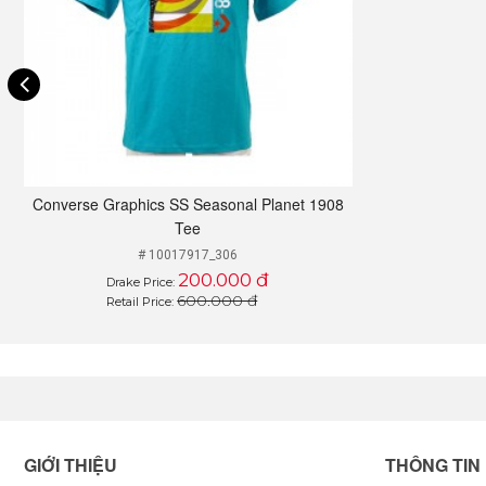
Converse Graphics SS Seasonal Planet 1908
Tee
# 10017917_306
200.000 đ
Drake Price:
600.000 đ
Retail Price:
GIỚI THIỆU
THÔNG TIN