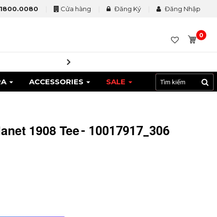
1800.0080
Cửa hàng
Đăng Ký
Đăng Nhập
0
Tặng 
RA
ACCESSORIES
SALE
anet 1908 Tee
- 10017917_306