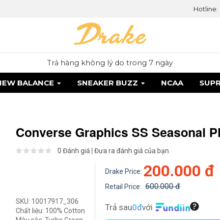
Hotline:
Trả hàng không lý do trong 7 ngày
NEW BALANCE
SNEAKER BUZZ
NCAA
SUP
Converse Graphics SS Seasonal Pl
0 Đánh giá
|
Đưa ra đánh giá của bạn
200.000 đ
Drake Price:
600.000 đ
Retail Price:
SKU:
10017917_306
Trả sau
0đ
với
Chất liệu:
100% Cotton