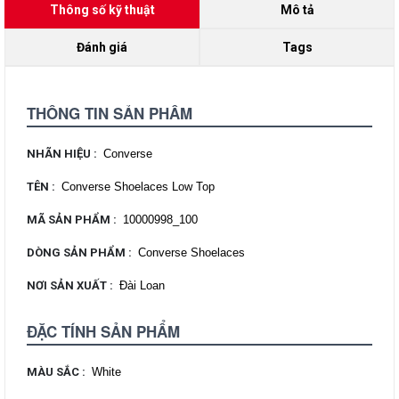
Thông số kỹ thuật
Mô tả
Đánh giá
Tags
THÔNG TIN SẢN PHẨM
NHÃN HIỆU
:
Converse
TÊN
:
Converse Shoelaces Low Top
MÃ SẢN PHẨM
:
10000998_100
DÒNG SẢN PHẨM
:
Converse Shoelaces
NƠI SẢN XUẤT
:
Đài Loan
ĐẶC TÍNH SẢN PHẨM
MÀU SẮC
:
White