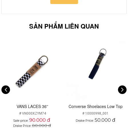
SẢN PHẨM LIÊN QUAN
VANS LACES 36''
Converse Shoelaces Low Top
# VN000XZYM74
# 10000998_001
90.000 đ
50.000 đ
Sale price:
Drake Price:
80.000 đ
Drake Price: