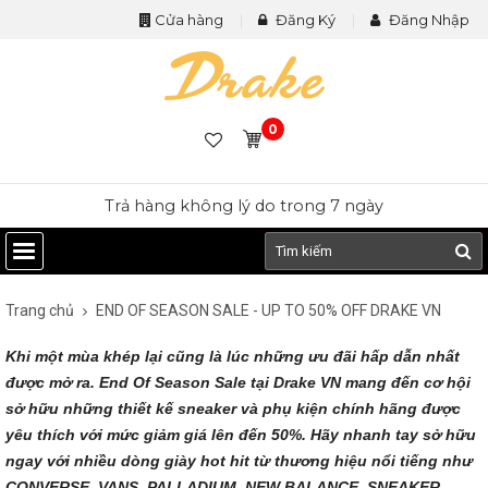
Cửa hàng
Đăng Ký
Đăng Nhập
0
Trả hàng không lý do trong 7 ngày
Trang chủ
END OF SEASON SALE - UP TO 50% OFF DRAKE VN
Khi một mùa khép lại cũng là lúc những ưu đãi hấp dẫn nhất
được mở ra. End Of Season Sale tại Drake VN mang đến cơ hội
sở hữu những thiết kế sneaker và phụ kiện chính hãng được
yêu thích với mức giảm giá lên đến 50%. Hãy nhanh tay sở hữu
ngay với nhiều dòng giày hot hit từ thương hiệu nổi tiếng như
CONVERSE, VANS, PALLADIUM, NEW BALANCE, SNEAKER