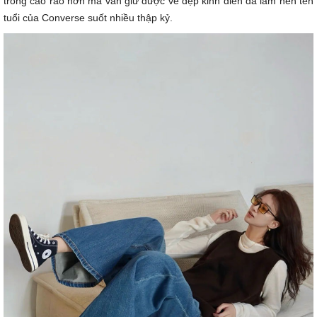
trông cao ráo hơn mà vẫn giữ được vẻ đẹp kinh điển đã làm nên tên
tuổi của Converse suốt nhiều thập kỷ.