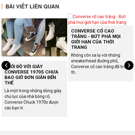
BÀI VIẾT LIÊN QUAN
CONVERSE CỔ CAO
TRẮNG - BỨT PHÁ MỌI
GIỚI HẠN CỦA THỜI
TRANG
Không còn xa lạ với những
sneakerhead đường phố,
PHỐI ĐỒ VỚI GIÀY
Converse cổ cao trắng đã trở
CONVERSE 1970S CHƯA
th..
BAO GIỜ ĐƠN GIẢN ĐẾN
THẾ
Là một trong những dòng giày
chủ lực của nhà bóng rổ,
Converse Chuck 1970s được
các bạn tr..