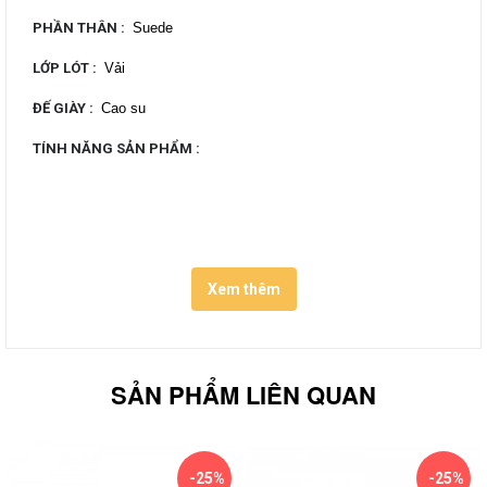
PHẦN THÂN
:
Suede
LỚP LÓT
:
Vải
ĐẾ GIÀY
:
Cao su
TÍNH NĂNG SẢN PHẨM
:
Xem thêm
SẢN PHẨM LIÊN QUAN
-25%
-25%