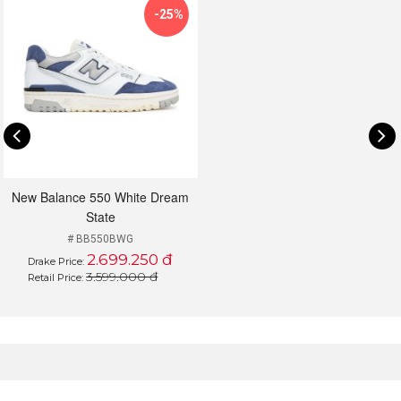
-25%
New Balance 550 White Dream
State
# BB550BWG
2.699.250 đ
Drake Price:
3.599.000 đ
Retail Price: