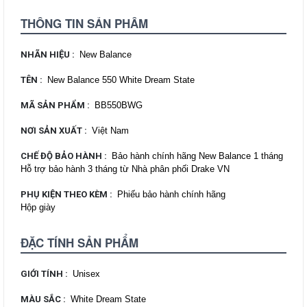
THÔNG TIN SẢN PHẨM
NHÃN HIỆU
:
New Balance
TÊN
:
New Balance 550 White Dream State
MÃ SẢN PHẨM
:
BB550BWG
NƠI SẢN XUẤT
:
Việt Nam
CHẾ ĐỘ BẢO HÀNH
:
Bảo hành chính hãng New Balance 1 tháng
Hỗ trợ bảo hành 3 tháng từ Nhà phân phối Drake VN
PHỤ KIỆN THEO KÈM
:
Phiếu bảo hành chính hãng
Hộp giày
ĐẶC TÍNH SẢN PHẨM
GIỚI TÍNH
:
Unisex
MÀU SẮC
:
White Dream State