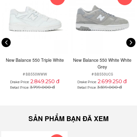
New Balance 550 Triple White
New Balance 550 White White
Grey
# BB550WWW
# BB550UCG
2.849.250 đ
2.699.250 đ
Drake Price:
Drake Price:
3.799.000 đ
3.599.000 đ
Retail Price:
Retail Price:
SẢN PHẨM BẠN ĐÃ XEM