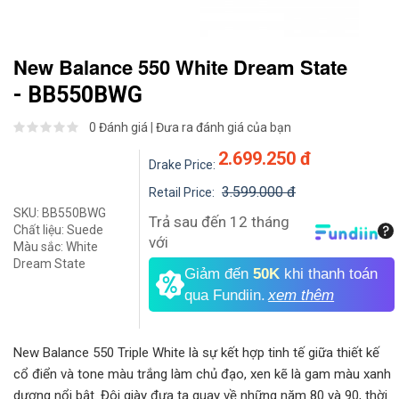
New Balance 550 White Dream State
- BB550BWG
0 Đánh giá
|
Đưa ra đánh giá của bạn
2.699.250 đ
Drake Price:
3.599.000 đ
Retail Price:
SKU:
BB550BWG
Trả sau đến 12 tháng
Chất liệu:
Suede
với
Màu sắc:
White
Dream State
Giảm đến
50K
khi thanh toán
qua Fundiin.
xem thêm
New Balance 550 Triple White là sự kết hợp tinh tế giữa thiết kế
cổ điển và tone màu trắng làm chủ đạo, xen kẽ là gam màu xanh
dương nổi bật. Đôi giày đưa ta quay về những năm 80 và 90, thời