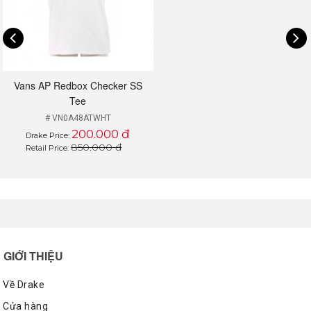
Vans AP Redbox Checker SS
Tee
# VN0A48ATWHT
200.000 đ
Drake Price:
850.000 đ
Retail Price:
GIỚI THIỆU
Về Drake
Cửa hàng