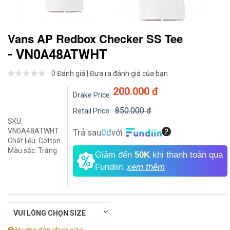
Vans AP Redbox Checker SS Tee
- VN0A48ATWHT
0 Đánh giá
|
Đưa ra đánh giá của bạn
200.000 đ
Drake Price:
850.000 đ
Retail Price:
SKU:
VN0A48ATWHT
Trả sau
0đ
với
Chất liệu:
Cotton
Màu sắc:
Trắng
Giảm đến
50K
khi thanh toán qua
Fundiin.
xem thêm