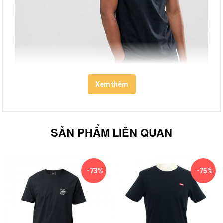
Xem thêm
SẢN PHẨM LIÊN QUAN
Các sản phẩm của thương hiệu Vans luôn được đánh
giá cao bởi thiết kế đậm chất thể thao, đa dạng kiểu
-73%
-75%
dáng phù hợp với nhiều lứa tuổi.
Thời trang Vans có đặc điểm chung là mang kiểu
dáng phù hợp cho cả nam và nữ.Cùng nhiều mẫu mã đa
dạng thích hợp với nhiều lứa tuổi và có độ bên cao, giá