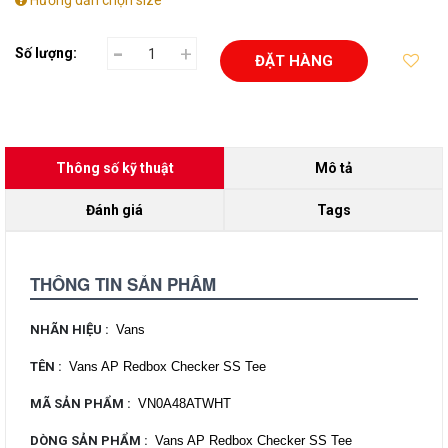
Hướng dẫn chọn size
-
+
Số lượng:
ĐẶT HÀNG
Thông số kỹ thuật
Mô tả
Đánh giá
Tags
THÔNG TIN SẢN PHẨM
NHÃN HIỆU
:
Vans
TÊN
:
Vans AP Redbox Checker SS Tee
MÃ SẢN PHẨM
:
VN0A48ATWHT
DÒNG SẢN PHẨM
:
Vans AP Redbox Checker SS Tee