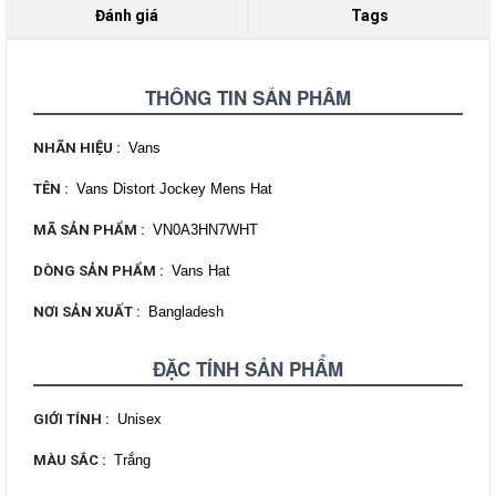
Đánh giá
Tags
THÔNG TIN SẢN PHẨM
NHÃN HIỆU
:
Vans
TÊN
:
Vans Distort Jockey Mens Hat
MÃ SẢN PHẨM
:
VN0A3HN7WHT
DÒNG SẢN PHẨM
:
Vans Hat
NƠI SẢN XUẤT
:
Bangladesh
ĐẶC TÍNH SẢN PHẨM
GIỚI TÍNH
:
Unisex
MÀU SẮC
:
Trắng