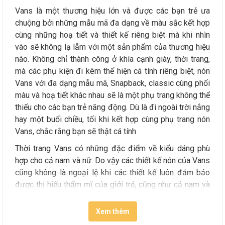
Vans là một thương hiệu lớn và được các bạn trẻ ưa
chuộng bởi những mẫu mã đa dạng về màu sắc kết hợp
cùng những hoạ tiết và thiết kế riêng biệt mà khi nhìn
vào sẽ không lạ lẫm với một sản phẩm của thương hiệu
nào. Không chỉ thành công ở khía cạnh giày, thời trang,
mà các phụ kiện đi kèm thể hiện cá tính riêng biệt, nón
Vans với đa dạng mẫu mã, Snapback, classic cùng phối
màu và hoạ tiết khác nhau sẽ là một phụ trang không thể
thiếu cho các bạn trẻ năng động. Dù là đi ngoài trời nắng
hay một buổi chiều, tối khi kết hợp cùng phụ trang nón
Vans, chắc rằng bạn sẽ thật cá tính
Thời trang Vans có những đặc điểm về kiểu dáng phù
hợp cho cả nam và nữ. Do vậy các thiết kế nón của Vans
cũng không là ngoại lệ khi các thiết kế luôn đảm bảo
được thị hiếu thẩm mĩ của giới trẻ, cũng như cả nam và
nữ đều có thể mang.
Xem thêm
Những chiếc nón Vans có thiết kế khá đơn giản, kiểu