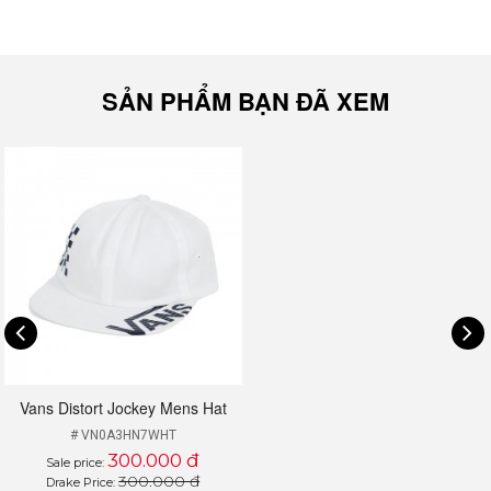
SẢN PHẨM BẠN ĐÃ XEM
Vans Distort Jockey Mens Hat
# VN0A3HN7WHT
300.000 đ
Sale price:
300.000 đ
Drake Price: