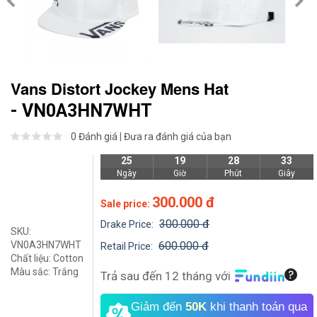
Vans Distort Jockey Mens Hat
- VN0A3HN7WHT
0 Đánh giá
|
Đưa ra đánh giá của bạn
25
19
28
32
Ngày
Giờ
Phút
Giây
300.000 đ
Sale price:
300.000 đ
Drake Price:
SKU:
VN0A3HN7WHT
600.000 đ
Retail Price:
Chất liệu:
Cotton
Màu sắc:
Trắng
Trả sau đến 12 tháng với
Giảm đến
50K
khi thanh toán qua