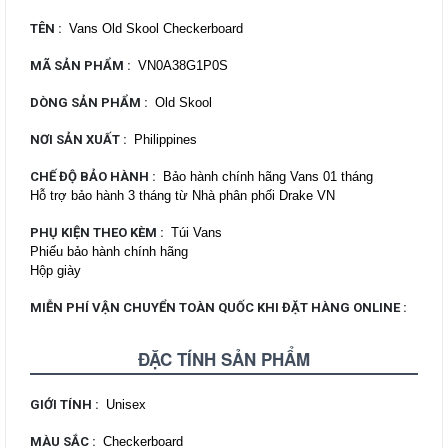
TÊN
:
Vans Old Skool Checkerboard
MÃ SẢN PHẨM
:
VN0A38G1P0S
DÒNG SẢN PHẨM
:
Old Skool
NƠI SẢN XUẤT
:
Philippines
CHẾ ĐỘ BẢO HÀNH
:
Bảo hành chính hãng Vans 01 tháng
Hỗ trợ bảo hành 3 tháng từ Nhà phân phối Drake VN
PHỤ KIỆN THEO KÈM
:
Túi Vans
Phiếu bảo hành chính hãng
Hộp giày
MIỄN PHÍ VẬN CHUYỂN TOÀN QUỐC KHI ĐẶT HÀNG ONLINE
:
ĐẶC TÍNH SẢN PHẨM
GIỚI TÍNH
:
Unisex
MÀU SẮC
:
Checkerboard