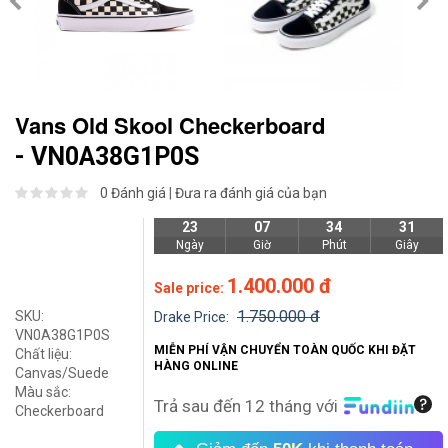
Vans Old Skool Checkerboard
- VN0A38G1P0S
0 Đánh giá
|
Đưa ra đánh giá của bạn
23
07
34
30
Ngày
Giờ
Phút
Giây
1.400.000 đ
Sale price:
1.750.000 đ
SKU:
Drake Price:
VN0A38G1P0S
MIỄN PHÍ VẬN CHUYỂN TOÀN QUỐC KHI ĐẶT
Chất liệu:
HÀNG ONLINE
Canvas/Suede
Màu sắc:
Trả sau đến 12 tháng với
Checkerboard