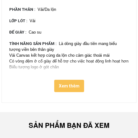
PHẦN THÂN
:
Vải/Da lộn
LỚP LÓT
:
Vải
ĐẾ GIÀY
:
Cao su
TÍNH NĂNG SẢN PHẨM
:
Là dòng giày đầu tiên mang biểu
tượng viền bên thân giày
Vải Canvas kết hợp cùng da lộn cho cảm giác thoải mái
Có vòng đệm ở cổ giày để hỗ trợ cho việc hoạt động linh hoạt hơn
Biểu tượng logo ở gót chân
Lấy tên vùng đất là nơi đặt nhà máy Vans đầu tiên tại
Xem thêm
California để đặt tên cho đôi giày Vans Anaheim Factory.
Đây được xem là sự kết hợp khá ý nghĩa với thiết kế
nguyên bản của những đôi giày Vans thập niên 60s –
70s cùng công nghệ sản xuất hiện đại bậc nhất của
dòng Vans hiện nay.
SẢN PHẨM BẠN ĐÃ XEM