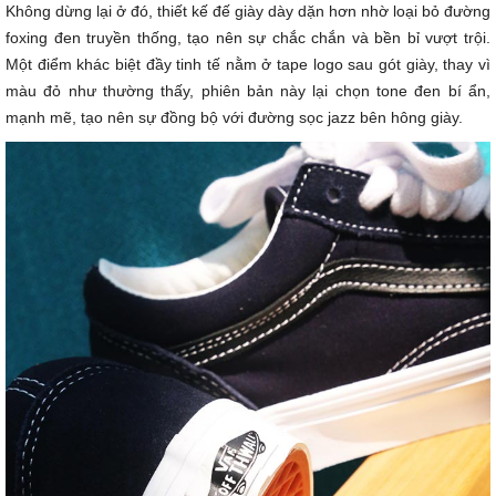
Không dừng lại ở đó, thiết kế đế giày dày dặn hơn nhờ loại bỏ đường
foxing đen truyền thống, tạo nên sự chắc chắn và bền bỉ vượt trội.
Một điểm khác biệt đầy tinh tế nằm ở tape logo sau gót giày, thay vì
màu đỏ như thường thấy, phiên bản này lại chọn tone đen bí ẩn,
mạnh mẽ, tạo nên sự đồng bộ với đường sọc jazz bên hông giày.