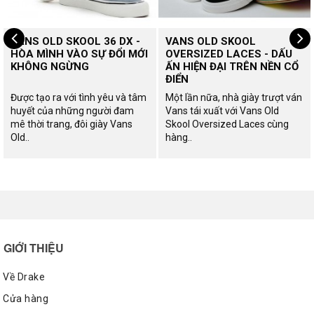
VANS OLD SKOOL 36 DX -
VANS OLD SKOOL
HÒA MÌNH VÀO SỰ ĐỔI MỚI
OVERSIZED LACES - DẤU
KHÔNG NGỪNG
ẤN HIỆN ĐẠI TRÊN NỀN CỔ
ĐIỂN
Được tạo ra với tình yêu và tâm
Một lần nữa, nhà giày trượt ván
huyết của những người đam
Vans tái xuất với Vans Old
mê thời trang, đôi giày Vans
Skool Oversized Laces cùng
Old..
hàng..
GIỚI THIỆU
Về Drake
Cửa hàng