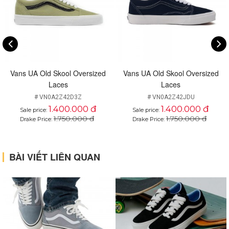
Vans UA Old Skool Oversized
Vans UA Old Skool Oversized
Laces
Laces
# VN0A2Z42D3Z
# VN0A2Z42JDU
1.400.000 đ
1.400.000 đ
Sale price:
Sale price:
1.750.000 đ
1.750.000 đ
Drake Price:
Drake Price:
BÀI VIẾT LIÊN QUAN