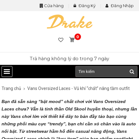
Cửa hàng
Đăng Ký
Đăng Nhập
0
Tặng vớ khi mua giày
Trang chủ
Vans Oversized Laces - Vũ khí “chất” nâng tầm outfit
Bạn đã sẵn sàng “bật mood” chất chơi với Vans Oversized
Laces chưa? Vẫn là tinh thần Old Skool huyền thoại, nhưng lần
này Vans chơi lớn với thiết kế dây to bản đầy táo bạo cùng
những phối màu cực “trendy”, bạn chỉ cần xỏ chân vào là auto
nổi bật. Từ streetwear hầm hố đến casual năng động, Vans
Oversized Laces chính là “key item” giúp bạn chiếm spotlight