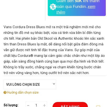
Giảm đến
50K
khi thanh
toán qua Fundiin.
xem
thêm
Vans Cordura Dress Blues mở ra một trải nghiệm mới mẻ cho
những tín đồ mê sự khác biệt, vừa cá tính vừa bền bỉ đến từng
chi tiết. Hai phiên bản Old Skool và Authentic khoác lên sắc xanh
tím than Dress Blues lạ mắt, dễ dàng nổi bật giữa đám đông mà
vẫn giữ được nét tinh tế đặc trưng của Vans. Sự góp mặt của
chất liệu Cordura® mang lại cảm giác chắc chắn như một lớp áo
giáp, sẵn sàng đồng hành cùng bạn qua mọi địa hình và thời tiết.
Không lo trầy xước, chẳng ngại va chạm khiến từng bước chân
trở nên vững vàng hơn, từng outfit trở nên sắc nét hơn.
Hướng dẫn chọn size
-
+
Số lượng:
ĐẶT HÀNG