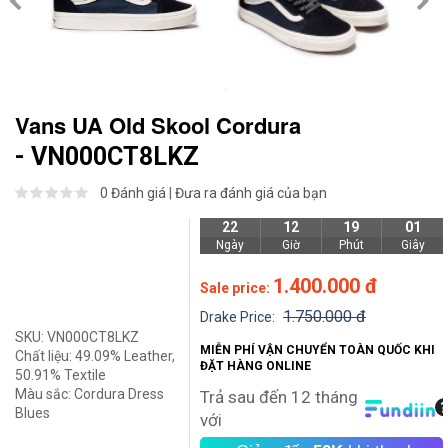
Vans UA Old Skool Cordura
- VN000CT8LKZ
0 Đánh giá
|
Đưa ra đánh giá của bạn
22
12
19
01
Ngày
Giờ
Phút
Giây
1.400.000 đ
Sale price:
1.750.000 đ
Drake Price:
SKU:
VN000CT8LKZ
MIỄN PHÍ VẬN CHUYỂN TOÀN QUỐC KHI
Chất liệu:
49.09% Leather,
ĐẶT HÀNG ONLINE
50.91% Textile
Màu sắc:
Cordura Dress
Trả sau đến 12 tháng
Blues
với