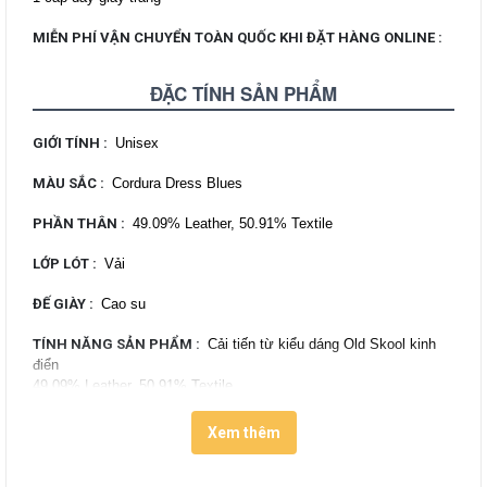
MIỄN PHÍ VẬN CHUYỂN TOÀN QUỐC KHI ĐẶT HÀNG ONLINE
:
ĐẶC TÍNH SẢN PHẨM
GIỚI TÍNH
:
Unisex
MÀU SẮC
:
Cordura Dress Blues
PHẦN THÂN
:
49.09% Leather, 50.91% Textile
LỚP LÓT
:
Vải
ĐẾ GIÀY
:
Cao su
TÍNH NĂNG SẢN PHẨM
:
Cải tiến từ kiểu dáng Old Skool kinh
điển
49.09% Leather, 50.91% Textile
Phối màu Dress Blues làm chủ đạo tạo cảm giác cá tính và mạnh
mẽ
Xem thêm
Ứng dụng công nghệ Cordura® với khả năng chống mài mòn, giữ
màu bền lâu, chống rách chống thấm nước và có độ bền cao