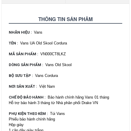
THÔNG TIN SẢN PHẨM
NHÃN HIỆU
:
Vans
TÊN
:
Vans UA Old Skool Cordura
MÃ SẢN PHẨM
:
VN000CT8LKZ
DÒNG SẢN PHẨM
:
Vans Old Skool
BỘ SƯU TẬP
:
Vans Cordura
NƠI SẢN XUẤT
:
Việt Nam
CHẾ ĐỘ BẢO HÀNH
:
Bảo hành chính hãng Vans 01 tháng
Hỗ trợ bảo hành 3 tháng từ Nhà phân phối Drake VN
PHỤ KIỆN THEO KÈM
:
Túi Vans
Phiếu bảo hành chính hãng
Hộp giày
1 căp dây giày trắng