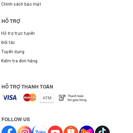
Chính sách bảo mật
HỖ TRỢ
Hỗ trợ trực tuyến
Đối tác
Tuyển dụng
Kiểm tra đơn hàng
HỖ TRỢ THANH TOÁN
Nguồn: sưu tầm
Bên cạnh độ bền ấn tượng, Cordura® còn có khả năng giữ
màu lâu phai, giúp đôi giày luôn sắc nét và tươi mới sau nhiều
lần sử dụng. Nhờ bề mặt vải được xử lý đặc biệt, bụi bẩn cũng
FOLLOW US
khó bám vào, dễ dàng lau sạch bằng khăn ẩm, cực kỳ phù hợp
với những bạn trẻ yêu thích phong cách năng động nhưng vẫn