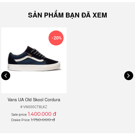
gam xanh Dress Blues cá tính nổi bật, item sinh ra là để "lăn xả"
trên mọi nẻo phố và tạo dấu ấn ở bất cứ nơi đâu bạn đặt chân tới.
SẢN PHẨM BẠN ĐÃ XEM
-20%
Vans UA Old Skool Cordura
# VN000CT8LKZ
1.400.000 đ
Sale price:
1.750.000 đ
Drake Price: