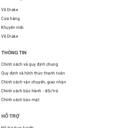
Dòng Vans Style 36 có gì nổi bật?
Về Drake
Cửa hàng
Vans là thương hiệu rất lâu đời được các bạn trẻ yêu thích
Khuyến mãi
bởi những mẫu giày trượt ván mang vẻ đẹp riêng. Trải qua
nhiều năm trên thị trường giày thể thao, Vans đã ngày càng
Về Drake
khẳng định vị thế của mình qua những bộ sưu tập đầy ấn
tượng. Có thể nói, Vans luôn hướng đến sự sáng tạo, bắt
THÔNG TIN
mắt và việc cải tiến được những chức năng tích hợp trong
mỗi sản phẩm của mình.
Chính sách và quy định chung
Quy định và hình thức thanh toán
Chính sách vận chuyển, giao nhận
Chính sách bảo hành - đổi/trả
Chính sách bảo mật
HỖ TRỢ
Hỗ trợ trực tuyến