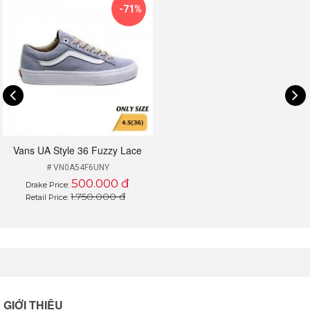
-71%
Những thiết kế hiện đại phù hợp với nhiều phong cách
thời trang, Vans đã trở thành thương hiệu hàng đầu
được giới trẻ yêu thích từ trước đến nay. Vans Style 36
Fuzzy Lace quay trở lại đường đua cùng giao diện nổi
bật và ấn tượng hơn bao giờ hết. Cùng Drake VN khám
phá thiết kế nổi bật này qua bài viết dưới đây nhé.
Vans UA Style 36 Fuzzy Lace
# VN0A54F6UNY
500.000 đ
Drake Price:
1.750.000 đ
Retail Price:
GIỚI THIỆU