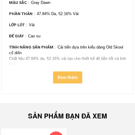
MÀU SẮC
:
Gray Dawn
PHẦN THÂN
:
47.84% Da, 52.16% Vải
LỚP LÓT
:
Vải
ĐẾ GIÀY
:
Cao su
TÍNH NĂNG SẢN PHẨM
:
Cải tiến dựa trên kiểu dáng Old Skool
cổ điển
Chất liệu 47.84% da, 52.16% vải tạo cho thiết kế độ bền tốt và linh
hoạt
Đường lượn sóng bằng da ở bên hông thân giày
Đệm lót êm ái, thoải mái
Xem thêm
Phần foxing đen viền quanh đế giày được loại bỏ, giúp phần đế
trông dày dặn hơn
Cổ giày được đệm dày hơn hỗ trợ di chuyển
Phối màu Gray Dawn thời thượng, phù hợp cho nhiều phong cách
khác nhau
Đế giày cao su lưu hóa, hạn chế bị mài mòn đem lại sự bền bỉ lâu
SẢN PHẨM BẠN ĐÃ XEM
dài
Mặt đế Waffle đặc trưng tạo độ bám và hạn chế trơn trượt
Tem Logo thương hiệu màu đỏ đặc trưng sau gót