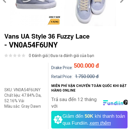
Vans UA Style 36 Fuzzy Lace
- VN0A54F6UNY
0 Đánh giá
|
Đưa ra đánh giá của bạn
500.000 đ
Drake Price:
1.750.000 đ
Retail Price:
MIỄN PHÍ VẬN CHUYỂN TOÀN QUỐC KHI ĐẶT
SKU:
VN0A54F6UNY
HÀNG ONLINE
Chất liệu:
47.84% Da,
Trả sau đến 12 tháng
52.16% Vải
với
Màu sắc:
Gray Dawn
Giảm đến
50K
khi thanh toán
qua Fundiin.
xem thêm