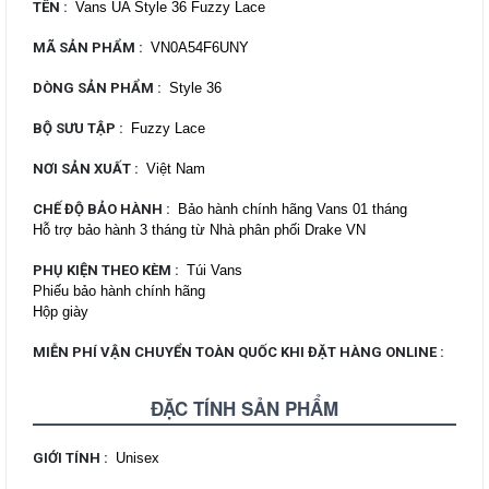
TÊN
:
Vans UA Style 36 Fuzzy Lace
MÃ SẢN PHẨM
:
VN0A54F6UNY
DÒNG SẢN PHẨM
:
Style 36
BỘ SƯU TẬP
:
Fuzzy Lace
NƠI SẢN XUẤT
:
Việt Nam
CHẾ ĐỘ BẢO HÀNH
:
Bảo hành chính hãng Vans 01 tháng
Hỗ trợ bảo hành 3 tháng từ Nhà phân phối Drake VN
PHỤ KIỆN THEO KÈM
:
Túi Vans
Phiếu bảo hành chính hãng
Hộp giày
MIỄN PHÍ VẬN CHUYỂN TOÀN QUỐC KHI ĐẶT HÀNG ONLINE
:
ĐẶC TÍNH SẢN PHẨM
GIỚI TÍNH
:
Unisex