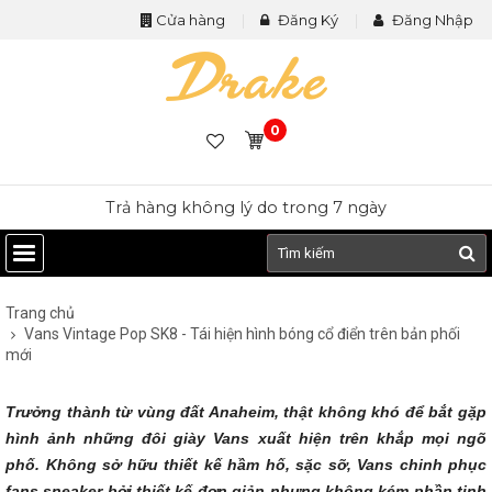
Cửa hàng
Đăng Ký
Đăng Nhập
0
Tặng vớ khi mua giày
Trang chủ
Vans Vintage Pop SK8 - Tái hiện hình bóng cổ điển trên bản phối
mới
Trưởng thành từ vùng đất Anaheim, thật không khó để bắt gặp
hình ảnh những đôi giày Vans xuất hiện trên khắp mọi ngõ
phố. Không sở hữu thiết kế hầm hố, sặc sỡ, Vans chinh phục
fans sneaker bởi thiết kế đơn giản nhưng không kém phần tinh