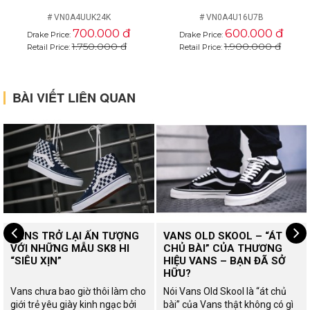
# VN0A4UUK24K
# VN0A4U16U7B
700.000 đ
600.000 đ
Drake Price:
Drake Price:
1.750.000 đ
1.900.000 đ
Retail Price:
Retail Price:
BÀI VIẾT LIÊN QUAN
VANS TRỞ LẠI ẤN TƯỢNG
VANS OLD SKOOL – “ÁT
VỚI NHỮNG MẪU SK8 HI
CHỦ BÀI” CỦA THƯƠNG
“SIÊU XỊN”
HIỆU VANS – BẠN ĐÃ SỞ
HỮU?
Vans chưa bao giờ thôi làm cho
Nói Vans Old Skool là “át chủ
giới trẻ yêu giày kinh ngạc bởi
bài” của Vans thật không có gì