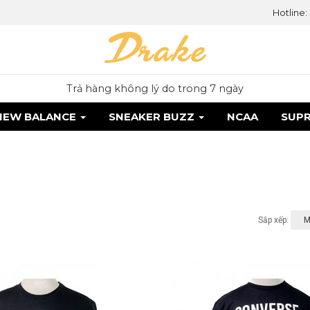
Hotline:
Tặng vớ khi mua giày
NEW BALANCE
SNEAKER BUZZ
NCAA
SUP
Sắp xếp: