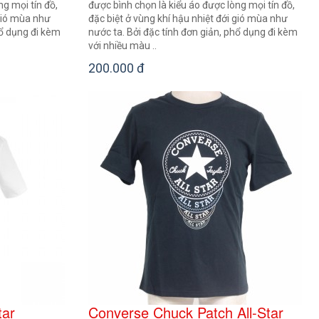
ng mọi tín đồ,
được bình chọn là kiểu áo được lòng mọi tín đồ,
 gió mùa như
đặc biệt ở vùng khí hậu nhiệt đới gió mùa như
hổ dụng đi kèm
nước ta. Bởi đặc tính đơn giản, phổ dụng đi kèm
với nhiều màu ..
200.000 đ
tar
Converse Chuck Patch All-Star