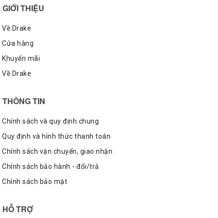
Mặc dù là kiểu áo basic nhưng bạn hoàn toàn có thể biến tấu
GIỚI THIỆU
chúng với mọi trang phục khác nhau. Xét về form dáng, áo
thun Converse mang nhiều ưu điểm về thiết kế khiến nhiều
Về Drake
tín đồ ưa chuộng, đầu tiên có lẽ là kiểu dáng unisex phù hợp
Cửa hàng
cho cả nam và nữ, bên cạnh đó, còn có nhiều mẫu áo phù
Khuyến mãi
hợp với từng lứa tuổi nhưng độ bền và giá cả thì vô cùng
hợp lý.
Về Drake
THÔNG TIN
Chính sách và quy định chung
Quy định và hình thức thanh toán
Chính sách vận chuyển, giao nhận
Chính sách bảo hành - đổi/trả
Chính sách bảo mật
HỖ TRỢ