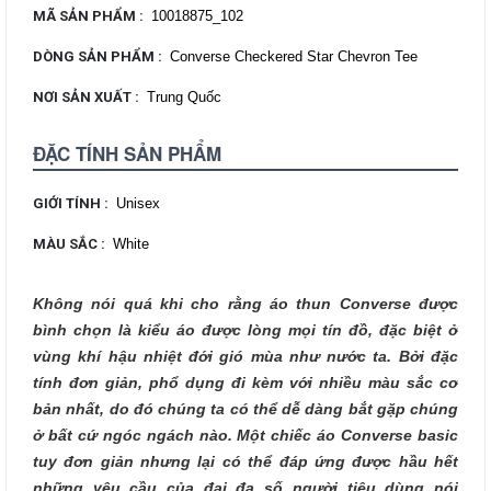
MÃ SẢN PHẨM
:
10018875_102
DÒNG SẢN PHẨM
:
Converse Checkered Star Chevron Tee
NƠI SẢN XUẤT
:
Trung Quốc
ĐẶC TÍNH SẢN PHẨM
GIỚI TÍNH
:
Unisex
MÀU SẮC
:
White
Không nói quá khi cho rằng áo thun Converse được
bình chọn là kiểu áo được lòng mọi tín đồ, đặc biệt ở
vùng khí hậu nhiệt đới gió mùa như nước ta. Bởi đặc
tính đơn giản, phổ dụng đi kèm với nhiều màu sắc cơ
bản nhất, do đó chúng ta có thể dễ dàng bắt gặp chúng
ở bất cứ ngóc ngách nào. Một chiếc áo Converse basic
tuy đơn giản nhưng lại có thể đáp ứng được hầu hết
những yêu cầu của đại đa số người tiêu dùng nói