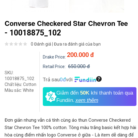
Converse Checkered Star Chevron Tee
- 10018875_102
0 Đánh giá
|
Đưa ra đánh giá của bạn
200.000 đ
Drake Price:
650.000 đ
Retail Price:
SKU:
10018875_102
Trả sau
0đ
với
Chất liệu:
Cotton
Màu sắc:
White
Giảm đến
50K
khi thanh toán qua
Fundiin.
xem thêm
Đơn giản nhưng vẫn cá tính cùng áo thun Converse Checkered
Star Chevron Tee 100% cotton. Tông màu trắng basic kết hợp hài
hòa cùng điểm nhấn logo Converse ở giữa - Là item dễ dàng để