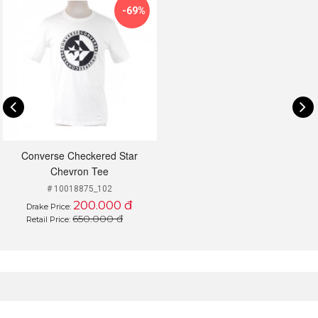
-69%
Converse Checkered Star
Chevron Tee
# 10018875_102
200.000 đ
Drake Price:
650.000 đ
Retail Price:
Nguồn: Sưu tầm
Với thiết kế basic đơn giản, không có quá nhiều họa tiết màu
mè nhưng áo thun Converse lại hội tụ đầy đủ các yếu tố
trong việc hỗ trợ và đáp ứng các yêu cầu của người dùng.